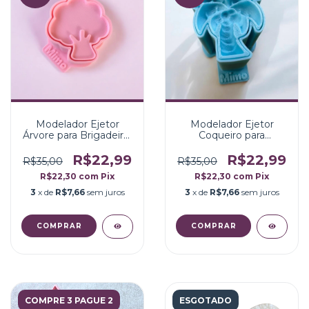
Modelador Ejetor
Modelador Ejetor
Árvore para Brigadeiro,
Coqueiro para
Doce, Massa e
Brigadeiro, Doce,
Biscoito
Massa e Biscoito
R$22,99
R$22,99
R$35,00
R$35,00
R$22,30
com
Pix
R$22,30
com
Pix
3
x de
R$7,66
sem juros
3
x de
R$7,66
sem juros
COMPRE 3 PAGUE 2
ESGOTADO