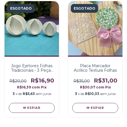
ESGOTADO
ESGOTADO
Jogo Ejetores Folhas
Placa Marcador
Tradicionais - 3 Peças
Acrílico Textura Folhas
(GMEZN241)
R$16,90
R$31,00
R$20,00
R$35,00
R$16,39
com
Pix
R$30,07
com
Pix
3
x de
R$5,63
sem juros
3
x de
R$10,33
sem juros
ESPIAR
ESPIAR