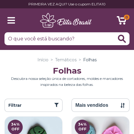
PRIMEIRA VEZ AQUI? Use o cupom ELITA10
0
Início
>
Temáticos
>
Folhas
Folhas
Descubra nossa seleção única de cortadores, moldes e marcadores
inspirados na beleza das folhas.
Filtrar
34
%
34
%
OFF
OFF