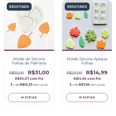
ESGOTADO
ESGOTADO
Molde de Silicone
Molde Silicone Aplique
Folhas de Palmeira
Folhas
R$31,00
R$14,99
R$35,00
R$20,00
R$30,07
com
Pix
R$14,54
com
Pix
3
x de
R$10,33
sem juros
2
x de
R$7,50
sem juros
ESPIAR
ESPIAR