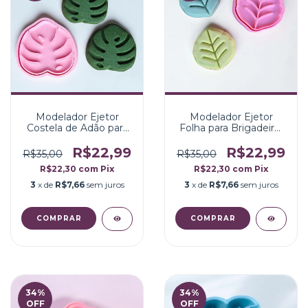
Modelador Ejetor
Modelador Ejetor
Costela de Adão para
Folha para Brigadeiro,
Brigadeiro, Doce,
Doce, Massa e
Massa e Biscoito
Biscoito
R$22,99
R$22,99
R$35,00
R$35,00
R$22,30
com
Pix
R$22,30
com
Pix
3
x de
R$7,66
sem juros
3
x de
R$7,66
sem juros
34
%
34
%
OFF
OFF