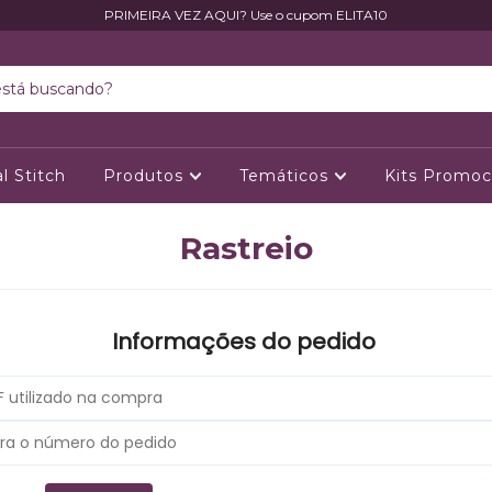
PRIMEIRA VEZ AQUI? Use o cupom ELITA10
l Stitch
Produtos
Temáticos
Kits Promoc
Rastreio
Informações do pedido
.