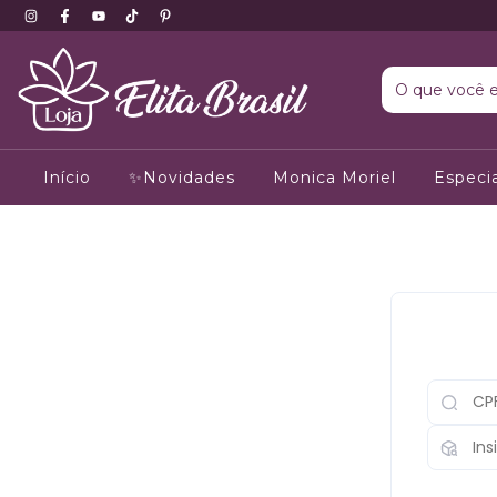
Início
✨Novidades
Monica Moriel
Especia