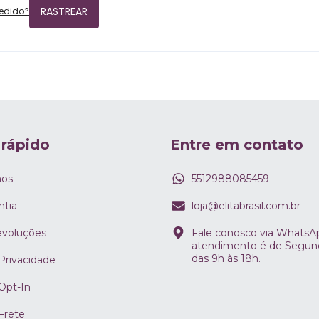
RASTREAR
edido?
 rápido
Entre em contato
os
5512988085459
ntia
loja@elitabrasil.com.br
evoluções
Fale conosco via WhatsA
atendimento é de Segund
das 9h às 18h.
 Privacidade
 Opt-In
 Frete