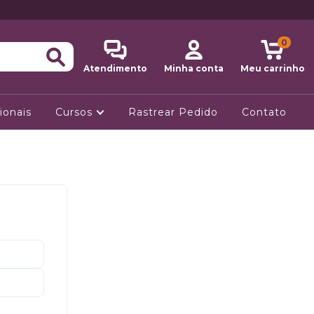
0
Atendimento
Minha conta
Meu carrinho
ionais
Cursos
Rastrear Pedido
Contato