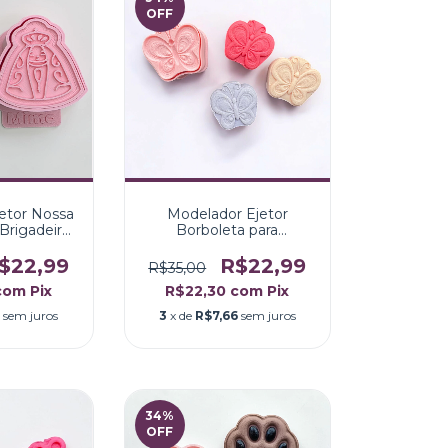
OFF
etor Nossa
Modelador Ejetor
Brigadeiro,
Borboleta para
e Biscoito
Brigadeiro, Doce, Massa
e Biscoito
$22,99
R$22,99
R$35,00
com
Pix
R$22,30
com
Pix
6
sem juros
3
x de
R$7,66
sem juros
34
%
OFF