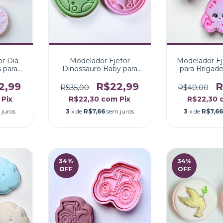
r Dia
Modelador Ejetor
Modelador Ej
 para
Dinossauro Baby para
para Brigade
, Massa
Brigadeiro, Doce, Massa
Massa e B
e Biscoito
2,99
R$22,99
R
R$35,00
R$40,00
Pix
R$22,30
com
Pix
R$22,30
 juros
3
x de
R$7,66
sem juros
3
x de
R$7,6
34
%
34
%
OFF
OFF