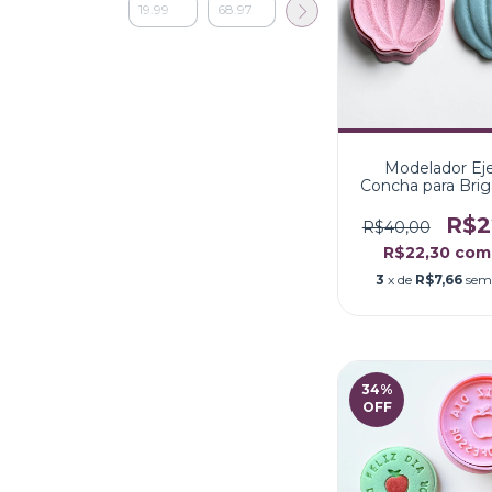
Modelador Ej
Concha para Brig
Doce, Massa e Bi
R$2
R$40,00
R$22,30
com
3
x de
R$7,66
sem
34
%
OFF