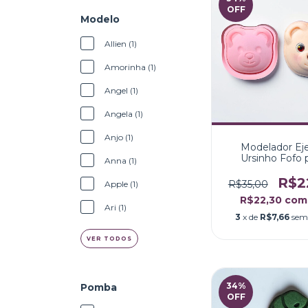
OFF
Modelo
Allien (1)
Amorinha (1)
Angel (1)
Angela (1)
Anjo (1)
Modelador Ej
Ursinho Fofo 
Anna (1)
Brigadeiro, Doce
e Biscoito
R$2
R$35,00
Apple (1)
R$22,30
com
Ari (1)
3
x de
R$7,66
sem
VER TODOS
34
%
Pomba
OFF