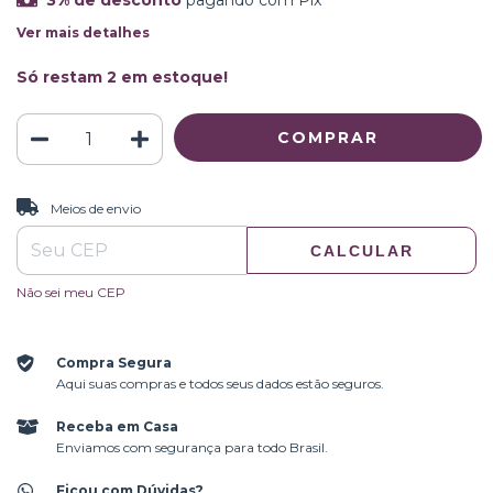
3% de desconto
pagando com Pix
Ver mais detalhes
Só restam
2
em estoque!
ALTERAR CEP
Entregas para o CEP:
Meios de envio
CALCULAR
Não sei meu CEP
Compra Segura
Aqui suas compras e todos seus dados estão seguros.
Receba em Casa
Enviamos com segurança para todo Brasil.
Ficou com Dúvidas?