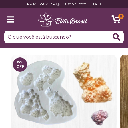
PRIMEIRA VEZ AQUI? Use o cupom ELITA10
0
15
%
OFF