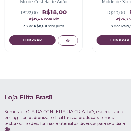
Molde Costela de Adão
Molde de Silic
R$18,00
R$22,00
R$30,00
R$17,46
com
Pix
R$24,2
3
x de
R$6,00
sem juros
3
x de
R$8,
Loja Elita Brasil
Somos a LOJA DA CONFEITARIA CRIATIVA, especializada
em agilizar, padronizar e facilitar sua produção. Temos
texturas, moldes, formas e utensílios diversos para seu dia a
dia.