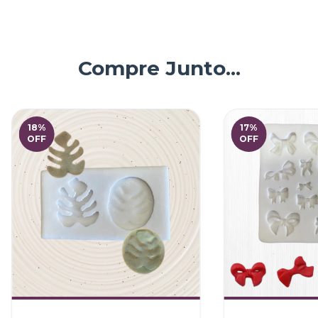
Compre Junto...
18
%
17
%
OFF
OFF