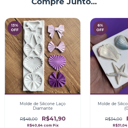
Compre Junto...
13
%
6
%
OFF
OFF
Molde de Silicone Laço
Molde de Silic
Diamante
(0
R$41,90
R$48,00
R$34,00
R$40,64
com
Pix
R$31,0