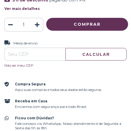
3% de desconto
pagando com Pix
Ver mais detalhes
ALTERAR CEP
Entregas para o CEP:
Meios de envio
CALCULAR
Não sei meu CEP
Compra Segura
Aqui suas compras e todos seus dados estão seguros.
Receba em Casa
Enviamos com segurança para todo Brasil.
Ficou com Dúvidas?
Fale conosco via WhatsApp. Nosso atendimento é de Segunda à
Sexta das 9h às 18h.