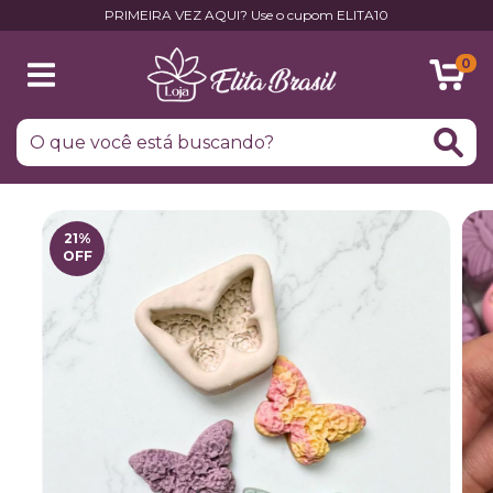
PRIMEIRA VEZ AQUI? Use o cupom ELITA10
0
21
%
OFF