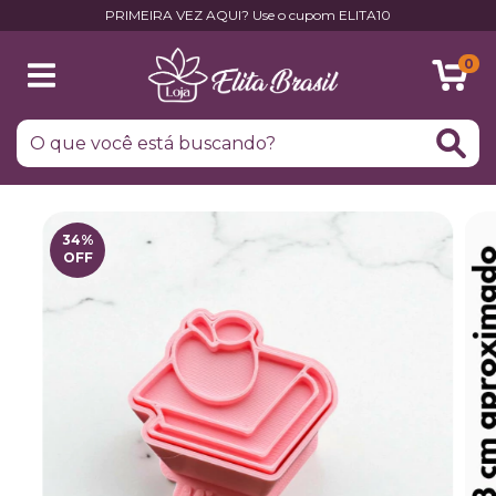
PRIMEIRA VEZ AQUI? Use o cupom ELITA10
0
34
%
OFF