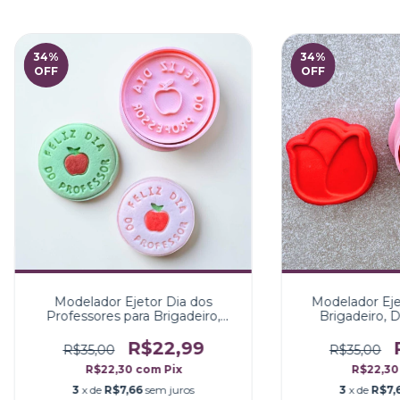
34
%
34
%
OFF
OFF
Modelador Ejetor Dia dos
Modelador Ejet
Professores para Brigadeiro,
Brigadeiro, 
Doce, Massa e Biscoito
Bisc
R$22,99
R$35,00
R$35,00
R$22,30
com
Pix
R$22,3
3
x de
R$7,66
sem juros
3
x de
R$7,