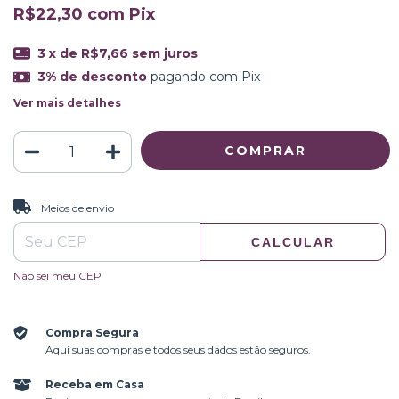
R$22,30
com
Pix
3
x de
R$7,66
sem juros
3% de desconto
pagando com Pix
Ver mais detalhes
ALTERAR CEP
Entregas para o CEP:
Meios de envio
CALCULAR
Não sei meu CEP
Compra Segura
Aqui suas compras e todos seus dados estão seguros.
Receba em Casa