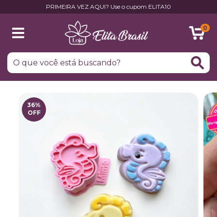
PRIMEIRA VEZ AQUI? Use o cupom ELITA10
0
36
%
OFF