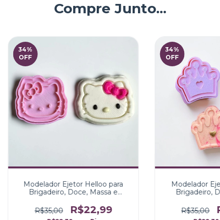
Compre Junto...
34
%
34
%
OFF
OFF
Modelador Ejetor Helloo para
Modelador Eje
Brigadeiro, Doce, Massa e
Brigadeiro, 
Biscoito
Bisc
R$22,99
R$35,00
R$35,00