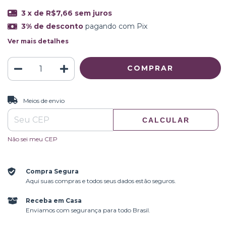
3
x de
R$7,66
sem juros
3% de desconto
pagando com Pix
Ver mais detalhes
ALTERAR CEP
Entregas para o CEP:
Meios de envio
CALCULAR
Não sei meu CEP
Compra Segura
Aqui suas compras e todos seus dados estão seguros.
Receba em Casa
Enviamos com segurança para todo Brasil.