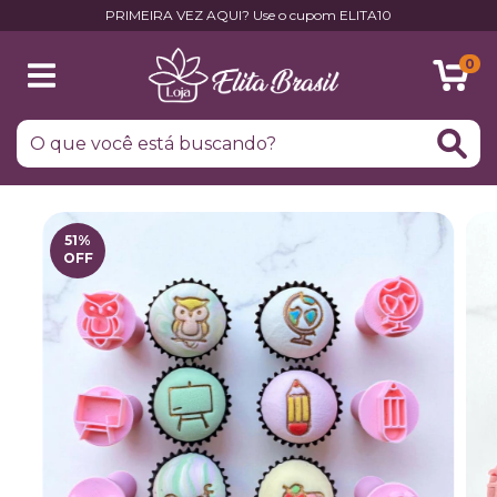
PRIMEIRA VEZ AQUI? Use o cupom ELITA10
0
51
%
OFF