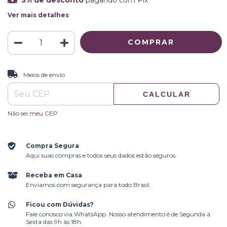
3% de desconto
pagando com Pix
Ver mais detalhes
ALTERAR CEP
Entregas para o CEP:
Meios de envio
CALCULAR
Não sei meu CEP
Compra Segura
Aqui suas compras e todos seus dados estão seguros.
Receba em Casa
Enviamos com segurança para todo Brasil.
Ficou com Dúvidas?
Fale conosco via WhatsApp. Nosso atendimento é de Segunda à
Sexta das 9h às 18h.