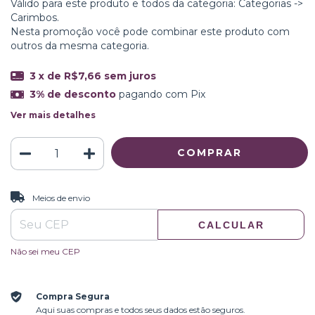
Válido para este produto e todos da categoria: Categorias ->
Carimbos.
Nesta promoção você pode combinar este produto com
outros da mesma categoria.
3
x de
R$7,66
sem juros
3% de desconto
pagando com Pix
Ver mais detalhes
ALTERAR CEP
Entregas para o CEP:
Meios de envio
CALCULAR
Não sei meu CEP
Compra Segura
Aqui suas compras e todos seus dados estão seguros.