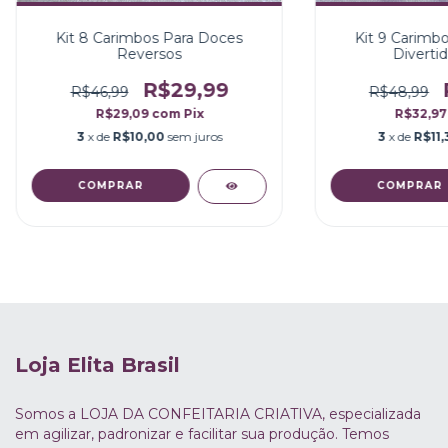
Kit 8 Carimbos Para Doces
Kit 9 Carimb
Reversos
Diverti
R$29,99
R$46,99
R$48,99
R$29,09
com
Pix
R$32,9
3
x de
R$10,00
sem juros
3
x de
R$11,
Loja Elita Brasil
Somos a LOJA DA CONFEITARIA CRIATIVA, especializada
em agilizar, padronizar e facilitar sua produção. Temos